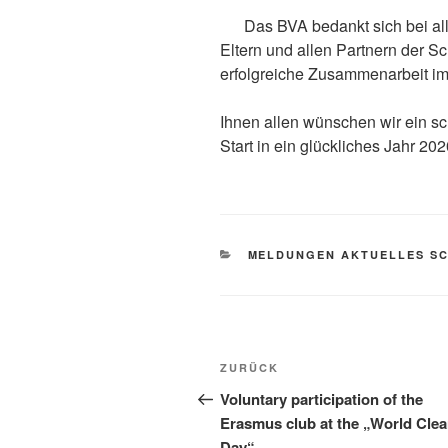
Das BVA bedankt sich bei al
Eltern und allen Partnern der Sc
erfolgreiche Zusammenarbeit im
Ihnen allen wünschen wir ein s
Start in ein glückliches Jahr 202
KATEGORIEN
MELDUNGEN AKTUELLES S
Beitragsnavigation
Vorheriger
ZURÜCK
Beitrag
Voluntary participation of the
Erasmus club at the „World Cle
Day“