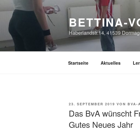
Zum
Inhalt
BETTINA-
springen
Haberlandstr.14, 41539 Dormag
Startseite
Aktuelles
Le
VERÖFFENTLICHT
23. SEPTEMBER 2019
VON
BVA-
AM
Das BvA wünscht Fr
Gutes Neues Jahr