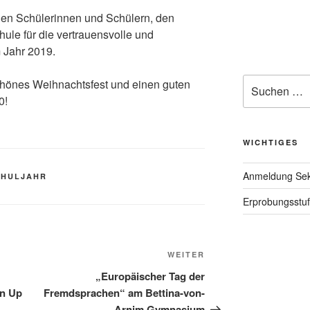
len Schülerinnen und Schülern, den
hule für die vertrauensvolle und
 Jahr 2019.
Suche
chönes Weihnachtsfest und einen guten
nach:
0!
WICHTIGES
Anmeldung Seku
CHULJAHR
Erprobungsstu
Nächster
WEITER
Beitrag
„Europäischer Tag der
an Up
Fremdsprachen“ am Bettina-von-
Arnim Gymnasium