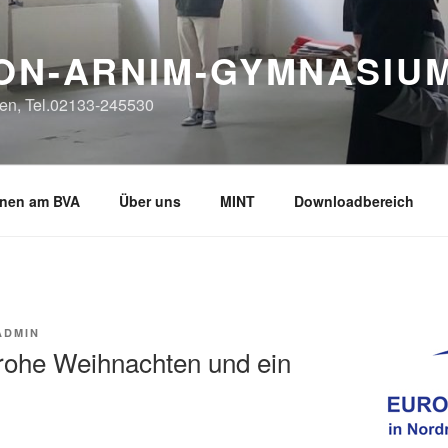
VON-ARNIM-GYMNASIU
en, Tel.02133-245530
rnen am BVA
Über uns
MINT
Downloadbereich
ADMIN
ohe Weihnachten und ein