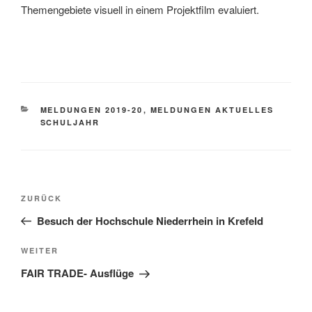
Themengebiete visuell in einem Projektfilm evaluiert.
KATEGORIEN
MELDUNGEN 2019-20
,
MELDUNGEN AKTUELLES
SCHULJAHR
Beitragsnavigation
Vorheriger
ZURÜCK
Beitrag
Besuch der Hochschule Niederrhein in Krefeld
Nächster
WEITER
Beitrag
FAIR TRADE- Ausflüge