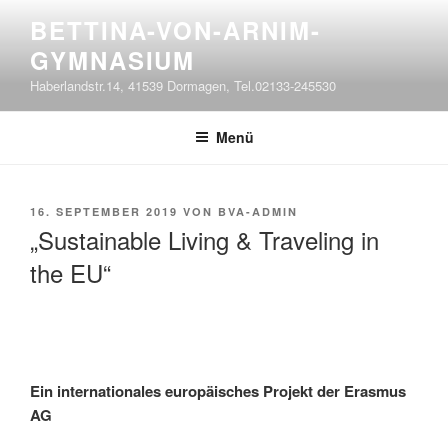
Zum
BETTINA-VON-ARNIM-
Inhalt
GYMNASIUM
springen
Haberlandstr.14, 41539 Dormagen, Tel.02133-245530
Menü
VERÖFFENTLICHT
16. SEPTEMBER 2019
VON
BVA-ADMIN
AM
„Sustainable Living & Traveling in
the EU“
Ein internationales europäisches Projekt der Erasmus
AG