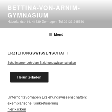
Zum
BETTINA-VON-ARNIM-
Inhalt
GYMNASIUM
springen
Haberlandstr.14, 41539 Dormagen, Tel.02133-245530
Menü
ERZIEHUNGSWISSENSCHAFT
Schulinterner Lehrplan Erziehungswissenschaften
Herunterladen
Unterrichtsvorhaben Erziehungswissenschaften:
exemplarische Konkretisierung
hier klicken