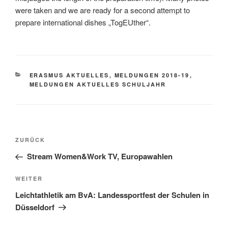
were taken and we are ready for a second attempt to
prepare international dishes „TogEUther“.
KATEGORIEN
ERASMUS AKTUELLES
,
MELDUNGEN 2018-19
,
MELDUNGEN AKTUELLES SCHULJAHR
Beitragsnavigation
Vorheriger
ZURÜCK
Beitrag
Stream Women&Work TV, Europawahlen
Nächster
WEITER
Beitrag
Leichtathletik am BvA: Landessportfest der Schulen in
Düsseldorf