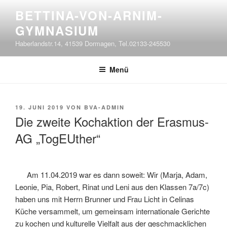
Zum
BETTINA-VON-ARNIM-
Inhalt
GYMNASIUM
springen
Haberlandstr.14, 41539 Dormagen, Tel.02133-245530
Menü
VERÖFFENTLICHT
19. JUNI 2019
VON
BVA-ADMIN
AM
Die zweite Kochaktion der Erasmus-
AG „TogEUther“
Am 11.04.2019 war es dann soweit: Wir (Marja, Adam,
Leonie, Pia, Robert, Rinat und Leni aus den Klassen 7a/7c)
haben uns mit Herrn Brunner und Frau Licht in Celinas
Küche versammelt, um gemeinsam internationale Gerichte
zu kochen und kulturelle Vielfalt aus der geschmacklichen