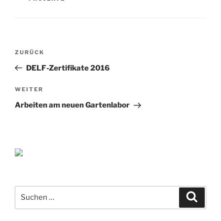
Beitragsnavigation
Vorheriger
ZURÜCK
Beitrag
DELF-Zertifikate 2016
Nächster
WEITER
Beitrag
Arbeiten am neuen Gartenlabor
Suche
Suche
nach: