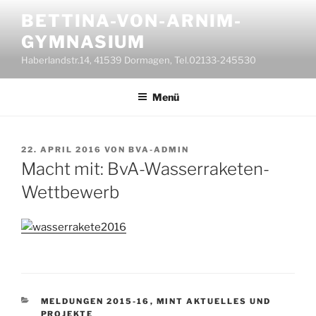
Zum
BETTINA-VON-ARNIM-
Inhalt
GYMNASIUM
springen
Haberlandstr.14, 41539 Dormagen, Tel.02133-245530
Menü
VERÖFFENTLICHT
22. APRIL 2016
VON
BVA-ADMIN
AM
Macht mit: BvA-Wasserraketen-
Wettbewerb
KATEGORIEN
MELDUNGEN 2015-16
,
MINT AKTUELLES UND
PROJEKTE