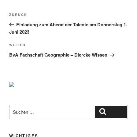
Beitragsnavigation
Vorheriger
ZURÜCK
Beitrag
Einladung zum Abend der Talente am Donnerstag 1.
Juni 2023
Nächster
WEITER
Beitrag
BvA Fachschaft Geographie – Diercke Wissen
Suche
Suchen
nach:
WICHTIGES