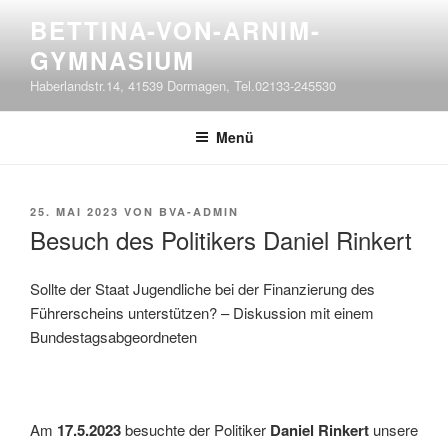
Zum
BETTINA-VON-ARNIM-
Inhalt
GYMNASIUM
springen
Haberlandstr.14, 41539 Dormagen, Tel.02133-245530
Menü
VERÖFFENTLICHT
25. MAI 2023
VON
BVA-ADMIN
AM
Besuch des Politikers Daniel Rinkert
Sollte der Staat Jugendliche bei der Finanzierung des
Führerscheins unterstützen? – Diskussion mit einem
Bundestagsabgeordneten
Am
17.5.2023
besuchte der Politiker
Daniel Rinkert
unsere