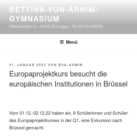
Zum
BETTINA-VON-ARNIM-
Inhalt
GYMNASIUM
springen
Haberlandstr.14, 41539 Dormagen, Tel.02133-245530
Menü
VERÖFFENTLICHT
31. JANUAR 2023
VON
BVA-ADMIN
AM
Europaprojektkurs besucht die
europäischen Institutionen in Brüssel
Vom 01.12.-02.12.22 haben wir, 8 Schülerinnen und Schüler
des Europaprojektkurses in der Q1, eine Exkursion nach
Brüssel gemacht.