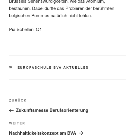
Brüssels Sehenswürdigkeiten, wie das Atomium,
bestaunen. Dabei durfte das Probieren der berühmten
belgischen Pommes natürlich nicht fehlen.
Pia Schellen, Q1
KATEGORIEN
EUROPASCHULE BVA AKTUELLES
Beitragsnavigation
Vorheriger
ZURÜCK
Beitrag
Zukunftsmesse Berufsorienterung
Nächster
WEITER
Beitrag
Nachhaltigkeitskonzept am BVA