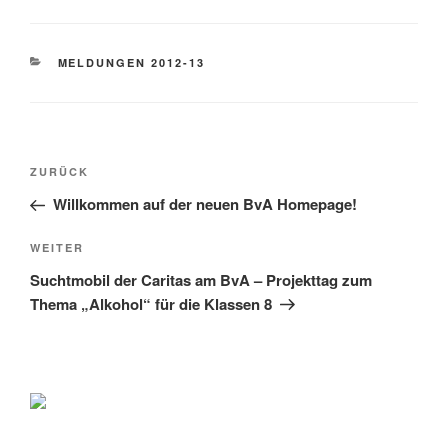
KATEGORIEN
MELDUNGEN 2012-13
Beitragsnavigation
Vorheriger
ZURÜCK
Beitrag
Willkommen auf der neuen BvA Homepage!
Nächster
WEITER
Beitrag
Suchtmobil der Caritas am BvA – Projekttag zum
Thema „Alkohol“ für die Klassen 8