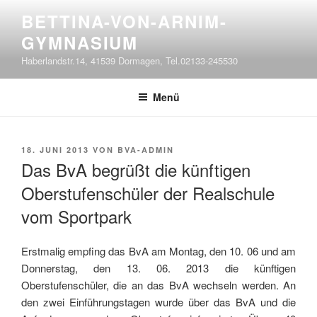
Zum
BETTINA-VON-ARNIM-
Inhalt
GYMNASIUM
springen
Haberlandstr.14, 41539 Dormagen, Tel.02133-245530
Menü
VERÖFFENTLICHT
18. JUNI 2013
VON
BVA-ADMIN
AM
Das BvA begrüßt die künftigen
Oberstufenschüler der Realschule
vom Sportpark
Erstmalig empfing das BvA am Montag, den 10. 06 und am
Donnerstag, den 13. 06. 2013 die künftigen
Oberstufenschüler, die an das BvA wechseln werden. An
den zwei Einführungstagen wurde über das BvA und die