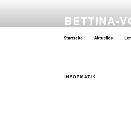
Zum
Inhalt
BETTINA-
springen
Haberlandstr.14, 41539 Dormag
Startseite
Aktuelles
Le
INFORMATIK