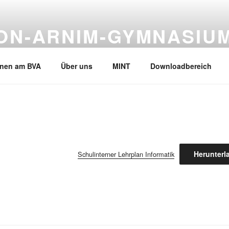
VON-ARNIM-GYMNASIU
en, Tel.02133-245530
rnen am BVA
Über uns
MINT
Downloadbereich
Herunterl
Schulinterner Lehrplan Informatik