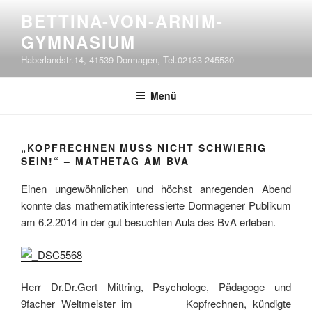
Zum
BETTINA-VON-ARNIM-
Inhalt
GYMNASIUM
springen
Haberlandstr.14, 41539 Dormagen, Tel.02133-245530
Menü
„KOPFRECHNEN MUSS NICHT SCHWIERIG
SEIN!“ – MATHETAG AM BVA
Einen ungewöhnlichen und höchst anregenden Abend
konnte das mathematikinteressierte Dormagener Publikum
am 6.2.2014 in der gut besuchten Aula des BvA erleben.
Herr Dr.Dr.Gert Mittring, Psychologe, Pädagoge und
9facher Weltmeister im Kopfrechnen, kündigte