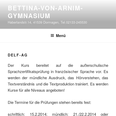
Zum
BETTINA-VON-ARNIM-
Inhalt
GYMNASIUM
springen
Haberlandstr.14, 41539 Dormagen, Tel.02133-245530
Menü
DELF-AG
Der Kurs bereitet auf die außerschulische
Sprachzertifikatsprüfung in französischer Sprache vor. Es
werden der mündliche Ausdruck, das Hörverstehen, das
Textverständnis und die Textproduktion trainiert. Es werden
Kurse für alle Niveaus angeboten!
Die Termine für die Prüfungen stehen bereits fest:
schriftlich: 15.2.2014; mündlich: 21./22.2.2014 oder