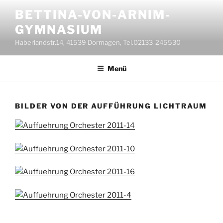
Zum
BETTINA-VON-ARNIM-
Inhalt
GYMNASIUM
springen
Haberlandstr.14, 41539 Dormagen, Tel.02133-245530
Menü
BILDER VON DER AUFFÜHRUNG LICHTRAUM